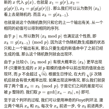
x
g(x)
x_1=g(r),
新的
代入
(
)
, 也就是
=
(
)
,
=
x
g
x
x
g
r
x
1
2
x_2=g(g(r)),x_3=g(g(g(r)))
\langle
(
(
))
,
=
(
(
(
)))
. 那么我们可以认为数列
⟨
⟩
g
g
r
x
g
g
g
r
x
3
k
x_k\ran
x_k=g(x_{k-
看上去是随机的. 而且
=
(
)
.
x
g
x
−
1
k
k
1})
也就是说这个伪随机数列只和它的上一个输出有关. 从一个
相同的初值可以得到相同的序列.
p\mid
\langle
x_k\e
由于
∣
, 所以数列
⟨
mod
⟩
也满足这个性质, 即
p
n
x
p
k
n
x_k
g(x_{
≡
(
)
(
mod
)
. 因为这个伪随机数生成器的状态
x
g
x
p
−
1
k
k
\bmod
1})
只和上一个输出有关, 那么只要生成的新值命中了之前已经
p\rangle
\pmo
生成的值, 那么这个随机数列就会出现环.
p
\langle
\langle
由于
比较小,
⟨
mod
⟩
有很大概率比
⟨
⟩
更早出现
p
x
p
x
k
k
x_k
x_k
x
p
环 (只要新生成的
对
取模的值命中以前出现的值就会出
x
p
\bmod
\rangle
p
\sqrt
\sqrt
现环, 而
不会超过
). 根据生日悖论, 在大约
次随
p
n
p
p
n
p
机后就会有很大概率出现. 如果出现这种情况, 那么我们就获
\rangle
x_a
得了两个值
≡
(
mod
)
. 于是它们之间的差是可以
x
x
p
a
b
\equiv
p
p=\gcd
被
整除的. 我们取
=
g
c
d
(
∣
−
∣
,
)
即可.
p
p
x
x
n
a
b
x_b
(\left|x_a-
至于这个判环的过程, 我们可以使用神奇的Floyd判环法. 建
\pmod
x_b\right|,n)
x_a
x_b
x_a
x_b
立两个哨兵
和
, 每次令
前进一步, 令
前进两步,
x
x
x
x
p
a
b
a
b