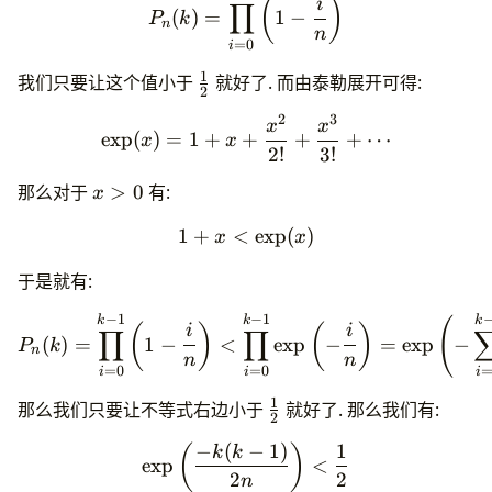
(
)
i
∏
(
)
=
1
−
P
k
n
n
if
(
n
<
2
)
=
0
i
return
false
;
1
\frac
if
(
n
==
2
)
我们只要让这个值小于
就好了. 而由泰勒展开可得:
2
return
true
;
1 2
2
3
if
(
!
(
n
&
1
))
\exp(x)=1+x+\frac{x^2}{
x
x
e
x
p
(
)
=
1
+
+
+
+
⋯
x
x
return
false
;
2
!
3
!
int
p
=
0
;
x>
那么对于
>
0
有:
x
intEx
m
=
n
-
1
;
0
while
(
!
(
m
&
1
))
1
+
<
1+x < \exp(x)
e
x
p
(
)
x
x
++
p
,
m
>>=
1
;
for
(
int
k
=
0
;
k
<
ROUND
;
k
++
){
于是就有:
intEx
pw
=
Pow
(
RandInt
(
1
,
n
-
1
),
m
,
n
);
intEx
last
=
pw
;
−
1
−
1
P_n(k)=\prod_{i=0}^{k-1}\l
k
k
k
(
for
(
int
i
=
0
;
i
<
p
;
i
++
){
(
)
(
)
i
i
∏
∏
(
)
=
1
−
<
e
x
p
−
=
e
x
p
−
P
k
pw
=
Mul
(
pw
,
pw
,
n
);
n
n
n
if
(
pw
==
1
&&
last
!=
1
&&
last
!=
n
-
1
)
=
0
=
0
i
i
i
return
false
;
1
\frac
那么我们只要让不等式右边小于
就好了. 那么我们有:
last
=
pw
;
2
1 2
}
−
(
−
1
)
1
\exp\left(\frac{-k(k-1)}{2
(
)
k
k
if
(
pw
!=
1
)
e
x
p
<
return
false
;
2
2
n