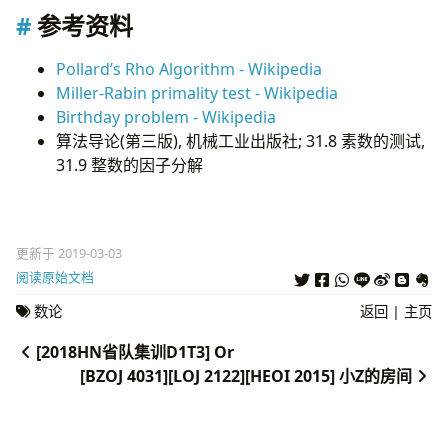
auto
f
=
[
=
](
intEx
x
){
参考资料
return
(
Mul
(
x
,
x
,
n
)
+
c
)
%
n
;
};
b
=
f
(
b
);
Pollard’s Rho Algorithm - Wikipedia
while
(
a
!=
b
){
Miller-Rabin primality test - Wikipedia
intEx
delta
=
std
::
abs
(
a
-
b
);
Birthday problem - Wikipedia
delta
=
std
::
__gcd
(
delta
,
n
);
if
(
delta
!=
1
){
算法导论(第三版), 机械工业出版社; 31.8 素数的测试,
PollardRho
(
delta
,
factor
);
31.9 整数的因子分解
PollardRho
(
n
/
delta
,
factor
);
return
;
}
a
=
f
(
a
);
b
=
f
(
f
(
b
));
更新于 2019-03-03
}
阅读原始文档
}
}
数论
返回
|
主页
[2018HN省队集训D1T3] Or
[BZOJ 4031][LOJ 2122][HEOI 2015] 小Z的房间