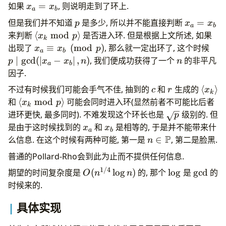
x_a=x_b
如果
=
, 则说明走到了环上.
x
x
a
b
p
x_a
但是我们并不知道
是多少, 所以并不能直接判断
=
p
x
x
a
b
=
\langle
来判断
⟨
mod
⟩
是否进入环. 但是根据上文所述, 如果
x
p
k
x_b
x_k
x_a\equiv
p\m
出现了
≡
(
mod
)
, 那么就一定出环了, 这个时候
x
x
p
a
b
\bmod
x_b
(\le
n
∣
g
c
d
(
∣
−
∣
,
)
, 我们便成功获得了一个
的非平凡
p
x
x
n
n
a
b
p\rangle
\pmod p
x_b
因子.
c
r
\lang
不过有时候我们可能会手气不佳, 抽到的
和
生成的
⟨
⟩
c
r
x
k
x_k
\langle
和
⟨
mod
⟩
可能会同时进入环(显然前者不可能比后者
x
p
k
\rang
x_k
\sqrt
进环更快, 最多同时). 不难发现这个环长也是
级别的. 但
p
\bmod
p
x_a
x_b
是由于这时候找到的
和
是相等的, 于是并不能带来什
x
x
a
b
p\rangle
P
n\in
么信息. 在这个时候有两种可能, 第一是
∈
, 第二是脸黑.
n
\mathbb
普通的Pollard-Rho会到此为止而不提供任何信息.
P
1/4
O(n^{1/4}\log
\log
\gcd
期望的时间复杂度是
(
l
o
g
)
的, 那个
l
o
g
是
g
c
d
的
O
n
n
n)
时候来的.
具体实现