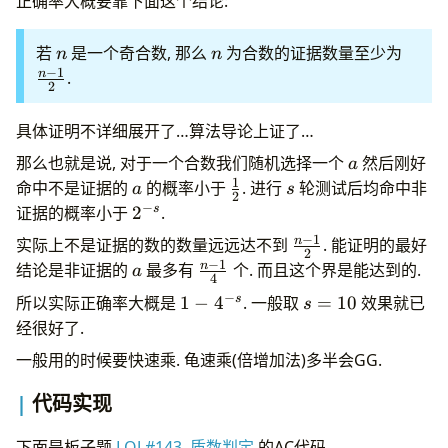
正确率大概要靠下面这个结论:
n
n
\frac
若
是一个奇合数, 那么
为合数的证据数量至少为
n
n
1}2
−
1
n
.
2
具体证明不详细展开了…算法导论上证了…
a
那么也就是说, 对于一个合数我们随机选择一个
然后刚好
a
1
a
\frac
s
命中不是证据的
的概率小于
. 进行
轮测试后均命中非
a
s
2
1 2
−
2^{-
s
证据的概率小于
2
.
s}
−
1
\frac
n
实际上不是证据的数的数量远远达不到
. 能证明的最好
2
{n-
−
1
a
\frac
n
结论是非证据的
最多有
个. 而且这个界是能达到的.
a
4
1} 2
{n-
−
1-
s=10
s
所以实际正确率大概是
1
−
4
. 一般取
=
10
效果就已
s
1} 4
4^{-
经很好了.
s}
一般用的时候要快速乘. 龟速乘(倍增加法)多半会GG.
代码实现
下面是板子题
LOJ #143. 质数判定
的AC代码