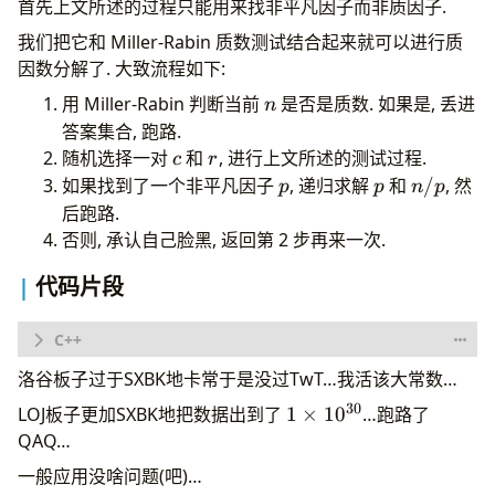
首先上文所述的过程只能用来找非平凡因子而非质因子.
我们把它和 Miller-Rabin 质数测试结合起来就可以进行质
因数分解了. 大致流程如下:
n
用 Miller-Rabin 判断当前
是否是质数. 如果是, 丢进
n
答案集合, 跑路.
c
r
随机选择一对
和
, 进行上文所述的测试过程.
c
r
p
p
n/p
如果找到了一个非平凡因子
, 递归求解
和
/
, 然
p
p
n
p
后跑路.
否则, 承认自己脸黑, 返回第 2 步再来一次.
代码片段
void
PollardRho
(
intEx
n
,
std
::
vector
<
intEx
>&
facto
洛谷板子过于SXBK地卡常于是没过TwT…我活该大常数…
if
(
MillerRabin
(
n
))
30
1\times
LOJ板子更加SXBK地把数据出到了
1
×
1
0
…跑路了
factor
.
push_back
(
n
);
else
while
(
true
){
10^{30}
QAQ…
intEx
a
,
b
,
c
=
RandInt
(
0
,
n
-
1
);
一般应用没啥问题(吧)…
a
=
b
=
RandInt
(
0
,
n
-
1
);