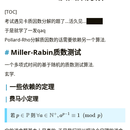
生日悖论与生日攻击
主要思想
[TOC]
具体实现
考试遇见卡质因数分解的题了…活久见…
毒瘤lun
代码片段
参考资料
于是就学了一发qaq
Pollard-Rho分解质因数的话需要依赖另一个算法.
Miller-Rabin质数测试
一个多项式时间的基于随机的质数测试算法.
玄学.
一些依赖的定理
费马小定理
+
−
1
P
N
p \in
\forall
p
若
∈
则
∀
∈
,
≡
1
(
mod
)
p
a
a
p
\mathbb
a\in
P
\mathbb