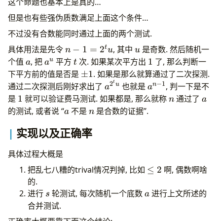
这个命题也基本上是真的…
1
但是也有些强伪质数满足上面这个条件…
\pmod
p,
不过没有合数能同时通过上面的两个测试.
a\equiv
n-
u
t
具体用法是先令
−
1
=
2
, 其中
是奇数. 然后随机一
n
u
u
\pm1
1=2^tu
a
a^u
t
1
u
个值
, 把
平方
次. 如果某次平方出
1
了, 那么判断一
a
a
t
\pmod
\pm
下平方前的值是否是
±
1
. 如果是那么就算通过了二次探测.
p
1
t
2
−
1
a^{2^tu}
a^{n-
u
n
通过二次探测后刚好求出了
也就是
, 判一下是不
a
a
1}
1
n
a
是
1
就可以验证费马测试. 如果都是, 那么就称
通过了
n
a
a
n
的测试, 或者说 “
不是
是合数的证据”.
a
n
实现以及正确率
具体过程大概是
\le
把乱七八糟的trival情况判掉, 比如
≤
2
啊, 偶数啊啥
2
的.
s
a
进行
轮测试, 每次随机一个底数
进行上文所述的
s
a
合并测试.