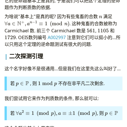
它的逆命题基本上是真的, 于是我们可以把这个定理的逆命
N^+,
题作为判断质数的依据.
a^{p-1}
n
\foral
为啥说"基本上"是真的呢? 因为有些鬼畜的合数
满足
n
\equiv
a\in
+
−
1
N
n
∀
∈
,
≡
1
(
mod
)
. 这种鬼畜的合数被称为
a
a
1\pmod
n
\mat
561
1105
1729
Carmichael 数. 前三个 Carmichael 数是
561
,
1105
和
p
N^+,a
1729
. OEIS数列编号
A002997
注意到它们可以挺小的…所
1}\eq
以只用这个定理的逆命题测试有很大的问题.
\pmo
二次探测引理
这个名字好像不是很通用…但是我们在这里先这么叫好了…
P
p\in
1\bmod
若
∈
, 则
1
mod
不存在非平凡二次剩余.
p
p
\mathbb
p
P
我们尝试用它来作为判质数的条件, 那么就可以:
2
P
\forall
p \in
若
∀
≡
1
(
mod
)
,
≡
±
1
(
mod
)
, 则
∈
a
p
a
p
p
a^2
\mathbb
\equiv
P