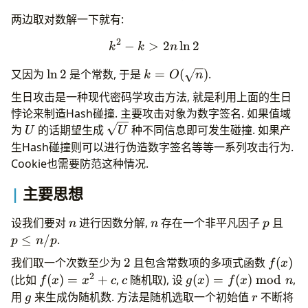
}
return
true
;
两边取对数解一下就有:
}
2
−
>
k^2-k>2n\ln2
2
l
n
2
k
k
n
inline
intEx
Mul
(
intEx
a
,
intEx
b
,
intEx
p
){
intEx
t
=
a
*
b
-
(
intEx
)((
long
double
)
a
*
b
/
p
+
0.5
)
*
p
\ln
k=O(\sqrt
又因为
l
n
2
是个常数, 于是
=
(
)
.
k
O
n
return
t
<
0
?
t
+
p
:
t
;
2
n)
}
生日攻击是一种现代密码学攻击方法, 就是利用上面的生日
悖论来制造Hash碰撞. 主要攻击对象为数字签名. 如果值域
inline
intEx
RandInt
(
intEx
l
,
intEx
r
){
U
\sqrt
为
的话期望生成
种不同信息即可发生碰撞. 如果产
U
U
static
std
::
mt19937_64
mt
(
int
(
new
int
));
U
生Hash碰撞则可以进行伪造数字签名等等一系列攻击行为.
return
std
::
uniform_int_distribution
<
intEx
>
(
l
}
Cookie也需要防范这种情况.
inline
intEx
Pow
(
intEx
a
,
intEx
n
,
intEx
p
){
主要思想
intEx
ans
=
1
;
while
(
n
>
0
){
n
n
p
p\le
设我们要对
进行因数分解,
存在一个非平凡因子
且
n
n
p
if
(
n
&
1
)
n/p
ans
=
Mul
(
ans
,
a
,
p
);
≤
/
.
p
n
p
a
=
Mul
(
a
,
a
,
p
);
2
f(x)
我们取一个次数至少为
2
且包含常数项的多项式函数
(
)
f
x
n
>>=
1
;
2
}
f(x)=x^2+c
c
g(x)=f(x)\bmod
(比如
(
)
=
+
,
随机取), 设
(
)
=
(
)
mod
,
f
x
x
c
c
g
x
f
x
n
return
ans
;
n
g
r
用
来生成伪随机数. 方法是随机选取一个初始值
不断将
g
r
}