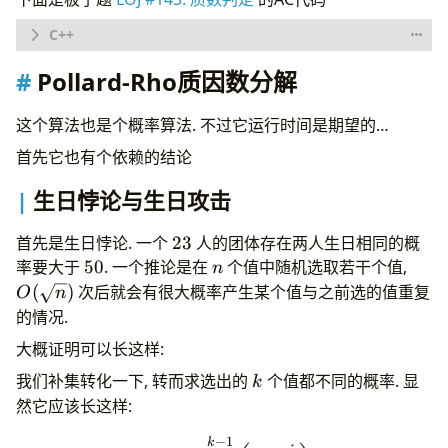
#include
<bits/stdc++.h>
Pollard-Rho质因数分解
typedef
long
long
intEx
;
这个算法也是个概率算法. 不过它运行时间是期望的…
bool
MillerRabin
(
intEx
);
首先它也有个依赖的结论
inline
intEx
RandInt
(
intEx
,
intEx
);
inline
intEx
Mul
(
intEx
,
intEx
,
intEx
);
生日悖论与生日攻击
inline
intEx
Pow
(
intEx
,
intEx
,
intEx
);
int
main
(){
23
首先是生日悖论. 一个
23
人的团体存在两人生日相同的概
for
(
intEx
x
;
scanf
(
"%lld"
,
&
x
)
!=
EOF
;){
50%
n
O(\s
率要大于
50
. 一个推论是在
个值中随机选取若干个值,
n
if
(
MillerRabin
(
x
))
n)
(
)
次后就会有很大概率产生某个值与之前选的值重复
puts
(
"Y"
);
O
n
else
的情况.
puts
(
"N"
);
大概证明可以长这样:
}
return
0
;
k
我们补集转化一下, 转而求选出的
个值都不同的概率. 显
k
}
然它应该长这样:
bool
MillerRabin
(
intEx
n
){
−
1
P_n(k)=\prod_{i=0}^{k-1} 
static
const
int
ROUND
=
10
;
k