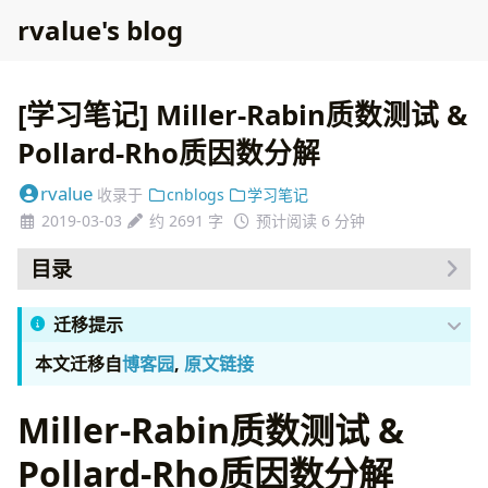
rvalue's blog
[学习笔记] Miller-Rabin质数测试 &
Pollard-Rho质因数分解
rvalue
收录于
cnblogs
学习笔记
2019-03-03
约 2691 字
预计阅读 6 分钟
目录
Miller-Rabin质数测试
迁移提示
一些依赖的定理
费马小定理
本文迁移自
博客园
,
原文链接
二次探测引理
实现以及正确率
Miller-Rabin质数测试 &
代码实现
Pollard-Rho质因数分解
Pollard-Rho质因数分解