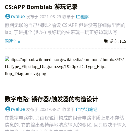
CS:APP Bomblab 游玩记录
rvalue
发布于
2021-08-25
收录于
题解
假期无聊的自己想起之前读 CS:APP 但是没有仔细做里面的
lab, 于是挑个 (也许) 最好玩的先来玩一玩正好边玩边写
阅读全文
逆向
,
ICS
数字电路: 锁存器/触发器的构造设计
rvalue
发布于
2021-08-21
收录于
学习笔记
在数字电路中, 只由逻辑门构成的组合电路本质上是不存储
信息的, 它的输出会持续地响应输入的变化, 且只取决于输入