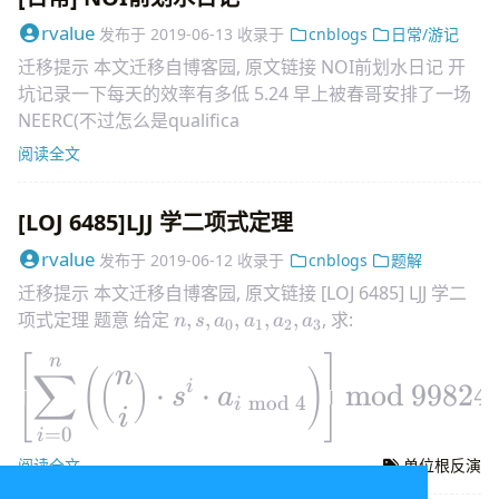
rvalue
发布于
2019-06-13
收录于
cnblogs
日常/游记
迁移提示 本文迁移自博客园, 原文链接 NOI前划水日记 开
坑记录一下每天的效率有多低 5.24 早上被春哥安排了一场
NEERC(不过怎么是qualifica
阅读全文
[LOJ 6485]LJJ 学二项式定理
rvalue
发布于
2019-06-12
收录于
cnblogs
题解
迁移提示 本文迁移自博客园, 原文链接 [LOJ 6485] LJJ 学二
n,s,a_0,a_1,a_2,a_3
项式定理 题意 给定
,
,
,
,
,
, 求:
n
s
a
a
a
a
0
1
2
3
⎡
⎤
n
\Large \left[ \sum_{i=0}^
n
∑
(
)
(
)
i
⋅
⋅
mod
99824
s
a
mod
4
⎣
⎦
i
i
=
0
i
阅读全文
单位根反演
5
18
9
T\le
n\le
n
≤
1
0
组测试数据,
≤
1
0
;
,
≤
1
0
. 题解 一看
T
n
s
a
i