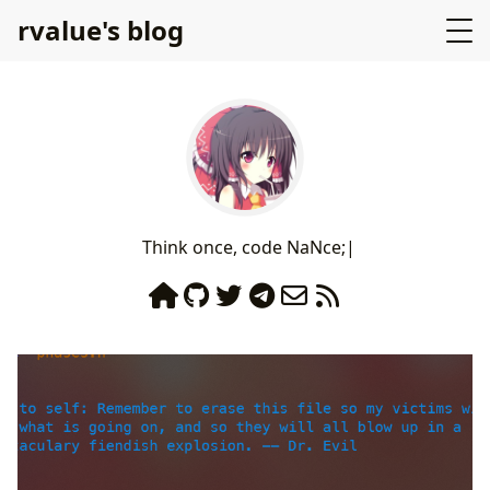
rvalue's blog
Τ
h
і
n
k
ο
n
c
е
,
с
ο
d
е
Ν
а
Ν
c
е
;