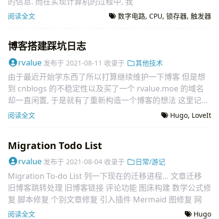
的信息. 而在实现计算机的过程中, 我
阅读全文
数字电路
,
CPU
,
锁存器
,
触发器
博客搭建踩坑日志
rvalue
发布于
2021-08-11
收录于
其他技术
由于最近开始学东西了所以打算继续维护一下博客 但是想
到 cnblogs 的不稳定性以及买了一个 rvalue.moe 的域名
却一直闲置, 于是就有了重新构造一个博客的想法 这里记录
一下
阅读全文
Hugo
,
LoveIt
Migration Todo List
rvalue
发布于
2021-08-04
收录于
日常/游记
Migration To-do List 列一下现在的迁移进程… 文章迁移
旧博客跳转处理 旧博客链接 评论功能 图床构建 数学公式修
复 脚本修复 个别文章修复 引入插件 Mermaid 图修复 网
阅读全文
Hugo