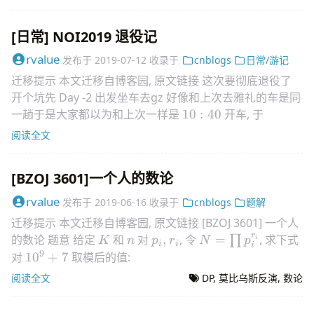
[日常] NOI2019 退役记
rvalue
发布于
2019-07-12
收录于
cnblogs
日常/游记
迁移提示 本文迁移自博客园, 原文链接 这次要彻底退役了
开个坑先 Day -2 出发坐车去gz 好像和上次去雅礼的车是同
10:40
一趟于是大家都以为和上次一样是
10
:
40
开车, 于
阅读全文
[BZOJ 3601]一个人的数论
rvalue
发布于
2019-06-16
收录于
cnblogs
题解
迁移提示 本文迁移自博客园, 原文链接 [BZOJ 3601] 一个人
r
K
n
p_i,r_i
N=\prod
的数论 题意 给定
和
对
,
, 令
=
, 求下式
∏
K
n
p
r
N
p
i
i
i
i
p_i^{r_i}
9
10^9+7
对
1
0
+
7
取模后的值:
阅读全文
DP
,
莫比乌斯反演
,
数论
−
1
\sum_{k=1,k\perp N}^{N
N
∑
K
k