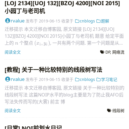
=
1
,
⊥
k
k
N
[LOJ 2134][UOJ 132][BZOJ 4200][NOI 2015]
9
小园丁与老司机
p_i,r_i\le
其中
,
≤
1
0
,
≤
100
,
≤
1000
. 题解 看见有学
p
r
K
n
i
i
10^9,
弟做了
rvalue
发布于
2019-06-15
收录于
cnblogs
题解
K\le
迁移提示 本文迁移自博客园, 原文链接 [LOJ 2134][UOJ
100, n\le
132][BZOJ 4200][NOI 2015]小园丁与老司机 题意 给定平面
1000
n
(x_i,y_i)
上的
个整点
(
,
)
, 一共有两个问题. 第一个问题是从原
n
x
y
i
i
(0,0)
点
(
0
,
0
)
出发, 在只能
阅读全文
DP
,
网络流
[教程] 关于一种比较特别的线段树写法
rvalue
发布于
2019-06-15
收录于
cnblogs
学习笔记
迁移提示 本文迁移自博客园, 原文链接 关于一种比较特别的
线段树写法 这篇NOIP水平的blog主要是为了防止我AFO后
写法失传而写的(大雾) 前言 博
阅读全文
线段树
[日常] NOI前划水日记