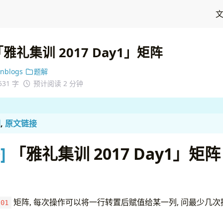
0]「雅礼集训 2017 Day1」矩阵
cnblogs
题解
531 字
预计阅读 2 分钟
园
,
原文链接
]
「雅礼集训 2017 Day1」矩阵
矩阵, 每次操作可以将一行转置后赋值给某一列, 问最少几
01