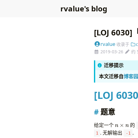
rvalue's blog
[LOJ 603
rvalue
收录于
2019-03-26
约 
迁移提示
本文迁移自
博客
[LOJ 6030
题意
n\times
给定一个
×
的
n
n
n
. 无解输出
.
1
-1