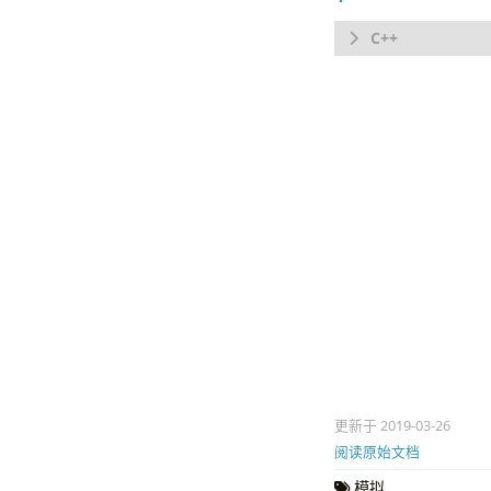
#include
<bit
namespace
rva
const
int
int
n
;
int
cntx
[
int
cnty
[
char
a
[
MA
int
main
(
scanf
bool
for
(
i
s
f
更新于 2019-03-26
阅读原始文档
模拟