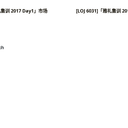
雅礼集训 2017 Day1」市场
[LOJ 6031]「雅礼集训 2
alid
)
uts
(
"-1"
);
nt
ans
=
n
;
or
(
int
i
=
1
;
i
<=
n
;
i
++
)
if
(
cnty
[
i
])
ans
=
std
::
min
(
ans
,
n
-
cntx
[
i
]);
else
ans
=
std
::
min
(
ans
,
n
-
cntx
[
i
]
+
1
);
or
(
int
i
=
1
;
i
<=
n
;
i
++
)
if
(
cnty
[
i
]
!=
n
)
++
ans
;
rintf
(
"%d
\n
"
,
ans
);
n
0
;
ain
();