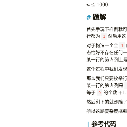
n \le
≤
1000
.
n
1000
题解
首先手玩下样例就可
行都为
然后用这
1
对于构造一个全
1
态恰好不存在任何
k
某一行的第
列上
k
这个过程中我们发现
那么我们只要枚举
k
某一行的第
列是
k
+1
等于
的个数
+
1
.
0
然后剩下的就沙雕了
所以这题复杂度瓶
参考代码