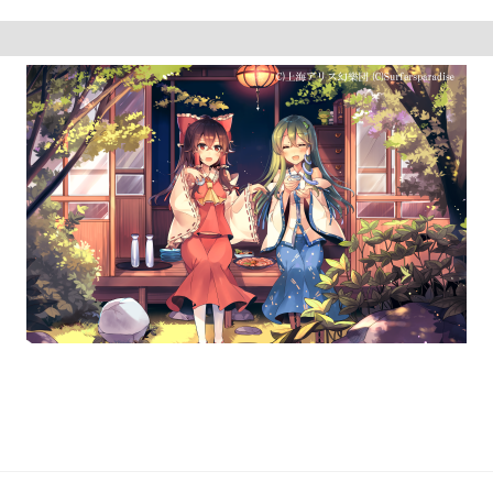
s/stdc++.h>
lue
{
MAXN
=
1010
;
MAXN
];
MAXN
];
XN
][
MAXN
];
){
(
"%d"
,
&
n
);
valid
=
false
;
nt
i
=
1
;
i
<=
n
;
i
++
){
canf
(
"%s"
,
a
[
i
]
+
1
);
or
(
int
j
=
1
;
j
<=
n
;
j
++
){
if
(
a
[
i
][
j
]
==
'#'
){
valid
=
true
;
++
cntx
[
i
];
++
cnty
[
j
];
}