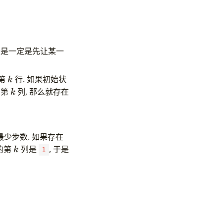
于是一定是先让某一
k
第
行. 如果初始状
k
k
到第
列, 那么就存在
k
最少步数. 如果存在
k
的第
列是
, 于是
k
1