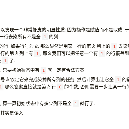
以发现一个非常虾皮的明显性质: 因为操作是赋值而不是取或, 
一行去染所有不是全
的列.
1
k
k
的行, 如果行号为
, 那么显然是用某一行的第
列上的
去染
k
k
1
k
一行的第
列上有
, 那么我们可以把任意一个有
的行覆盖
k
1
1
是
了.
1
, 只要初始状态中有
就一定有合法方案.
1
k
行号
钦定它来完成染掉所有列的任务, 然后计算出让它全
的
k
1
k
那么答案直接就是第
行
的个数, 否则需要一步让某一行
k
1
0
, 算一算初始状态中有多少列不是全
就行了.
1
颈其实是读入