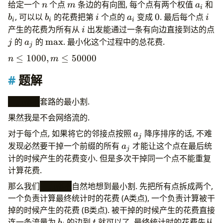
n
m
a_i
b_
给定一个
个点
条边的有向图, 每个点有两个权值
和
n
m
a
i
b_i
i
a_i
0
i
, 可以以
的花费把第
个点的
变成
0
. 最后每个点
b
b
i
a
i
i
i
i
i
产生的花费为所有从
出发能通过一条有向边直接到达的点
i
j
a_j
\max
的
的
m
a
x
. 最小化这个过程中的总花费.
j
a
j
n\le
≤
1000
,
≤
50000
n
m
1000,m\le50000
题解
一点都不
套路的最小割.
果然我是不会网络流的.
a_j
对于每个点, 如果将它的邻接点按照
降序排序的话, 不难
a
j
a_j
发现必然要干掉一个前缀的所有
才能让这个点在最后统
a
j
计的时候产生的花费变小. 但是多次干掉同一个点不能重复
计算花费.
那么我们
一点都不
自然地想到最小割. 先把所有点拆成两个,
一个负责计算最终统计时的花费 (A类点), 一个负责计算被干
掉的时候产生的花费 (B类点). 被干掉的时候产生的花费直接
b_i
t
连一条流量为
的边到
就可以了. 最终统计时的花费先从
b
t