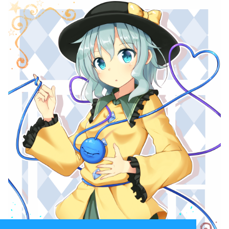
const
int
MAXV
=
1e5
+
10
;
const
int
MAXE
=
5e6
+
10
;
const
int
INF
=
0x7FFFFFFF
;
struct
Edge
{
int
from
;
int
to
;
int
flow
;
Edge
*
rev
;
Edge
*
next
;
};
Edge
E
[
MAXE
];
Edge
*
head
[
MAXV
];
Edge
*
cur
[
MAXV
];
Edge
*
top
=
E
;
int
v
;
int
e
;
int
a
[
1010
];
int
b
[
1010
];
int
depth
[
MAXV
];
std
::
vector
<
int
>
link
[
1010
];