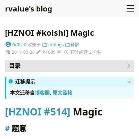
rvalue's blog
[HZNOI #koishi] Magic
rvalue
收录于
cnblogs
题解
2019-03-28
约 889 字
预计阅读 2 分钟
目录
题意
迁移提示
题解
参考代码
本文迁移自
博客园
,
原文链接
[HZNOI #514]
Magic
题意