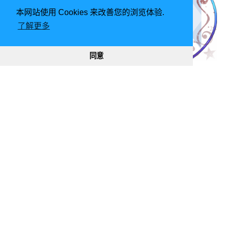
本网站使用 Cookies 来改善您的浏览体验.
bool
BFS
(
int
,
int
);
int
Dinic
(
int
,
int
);
了解更多
int
DFS
(
int
,
int
,
int
);
void
Insert
(
int
,
int
,
int
);
同意
int
main
(){
freopen
(
"magic.in"
,
"r"
,
stdin
);
freopen
(
"magic.out"
,
"w"
,
stdout
);
scanf
(
"%d%d"
,
&
v
,
&
e
);
for
(
int
i
=
1
;
i
<=
v
;
i
++
)
更新于 2019-03-28
scanf
(
"%d"
,
a
+
i
);
阅读原始文档
for
(
int
i
=
1
;
i
<=
v
;
i
++
)
scanf
(
"%d"
,
b
+
i
);
网络流
返回
|
主页
for
(
int
i
=
0
;
i
<
e
;
i
++
){
int
a
,
b
;
[luogu P4230]连环病原体
scanf
(
"%d%d"
,
&
a
,
&
b
);
[LOJ 2146][BZOJ 4873][Shoi2017]寿司餐厅
link
[
a
].
push_back
(
b
);
}
for
(
int
i
=
1
;
i
<=
v
;
i
++
)
std
::
sort
(
link
[
i
].
begin
(),
link
[
i
].
end
(),[
int
s
=
0
,
t
=
1
,
cnt
=
v
*
2
+
1
;
for
(
int
i
=
1
;
i
<=
v
;
i
++
){
Insert
(
s
,
i
+
1
,
INF
);