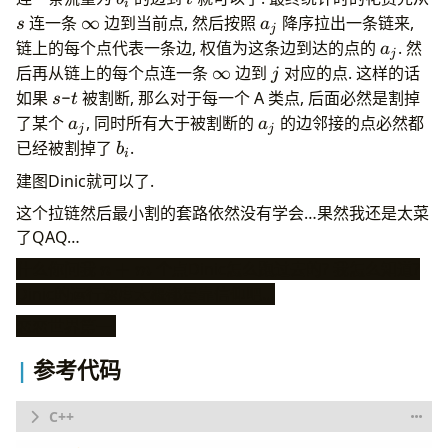
i
s
\infty
a_j
连一条
∞
边到当前点, 然后按照
降序拉出一条链来,
s
a
j
a_j
链上的每个点代表一条边, 权值为这条边到达的点的
. 然
a
j
\infty
j
后再从链上的每个点连一条
∞
边到
对应的点. 这样的话
j
s\verb|-
如果
被割断, 那么对于每一个 A 类点, 后面必然是割掉
s
t
-
|t
a_j
a_j
了某个
, 同时所有大于被割断的
的边邻接的点必然都
a
a
j
j
b_i
已经被割掉了
.
b
i
建图Dinic就可以了.
这个拉链然后最小割的套路依然没有学会…果然我还是太菜
了QAQ…
n+m
什么你问我
+
个点Dinic怎么跑过去的? 我怎么知道?
n
m
Dinic的运行速度大概都是靠信仰吧…
恋恋世界第一!
参考代码
#include
<bits/stdc++.h>