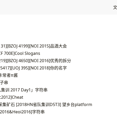
 131][BZOJ 4199][NOI 2015]品酒大会
F 700E]Cool Slogans
J 219][BZOJ 4650][NOI 2016]优秀的拆分
J 5417][UOJ 395][NOI 2018]你的名字
3]卡常者π酱
相似子串
雅礼集训 2017 Day1」字符串
sc2012]Cheat
3] 采集矿石 [2018HN省队集训D5T3] 望乡台platform
joi2016&Heoi2016]字符串