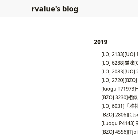
rvalue's blog
2019
[LOJ 2133][UOJ
[LOJ 6288]猫咪[C
[LOJ 2083][UO
[LOJ 2720][BZO
[luogu T7197
[BZOJ 3230]
[LOJ 6031]「
[BZOJ 2806][Ct
[Luogu P414
[BZOJ 4556][T