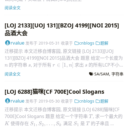
阅读全文
[LOJ 2133][UOJ 131][BZOJ 4199][NOI 2015]
品酒大会
rvalue
发布于
2019-05-31
收录于
cnblogs
题解
迁移提示 本文迁移自博客园, 原文链接 [LOJ 2133][UOJ
131][BZOJ 4199][NOI 2015]品酒大会 题意 给定一个长度为
n
s
r\in[1,n]
s
的字符串
, 对于所有
∈
[
1
,
]
求出
的所有LCP不小
n
s
r
n
s
r
于
的后缀对的个数
r
阅读全文
SA/SAM
,
字符串
[LOJ 6288]猫咪[CF 700E]Cool Slogans
rvalue
发布于
2019-05-30
收录于
cnblogs
题解
迁移提示 本文迁移自博客园, 原文链接 [LOJ 6288]猫咪[CF
T
700E]Cool Slogans 题意 给定一个字符串
, 求一个最大的
T
K
S_1,S_2,\dots,S_k
S_1
T
\forall
使得存在
,
,
…
,
满足
是
的子串且
K
S
S
S
S
T
1
2
1
k