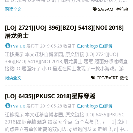
S
S
|S|\le
95%
|S|\le
∣
∣
≤
30000
(
95
数据
∣
∣
≤
2000
) 题
S
S
阅读全文
SA/SAM
,
字符串
30000
2000
[LOJ 2721][UOJ 396][BZOJ 5418][NOI 2018]
屠龙勇士
rvalue
发布于
2019-05-28
收录于
cnblogs
题解
迁移提示 本文迁移自博客园, 原文链接 [LOJ 2721][UOJ
396][BZOJ 5418][NOI 2018]屠龙勇士 题意 题面好啰嗦啊直
接粘LOJ题面好了 小 D 最近在网上发现了一款小游戏。游
戏的规则如
阅读全文
CRT/ExCRT
,
数论
[LOJ 6435][PKUSC 2018]星际穿越
rvalue
发布于
2019-05-28
收录于
cnblogs
题解
迁移提示 本文迁移自博客园, 原文链接 [LOJ 6435][PKUSC
n
[l_i,i-
2018]星际穿越 题意 给定
个点, 每个点与
[
,
−
1
]
之间
n
l
i
i
1]
q
x
[l,r]
的点建立有单位距离的双向边.
组询问从
走到
[
,
]
中
q
x
l
r