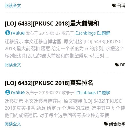
的随机
阅读全文
倍增
[LOJ 6433][PKUSC 2018]最大前缀和
rvalue
发布于
2019-05-27
收录于
cnblogs
题解
迁移提示 本文迁移自博客园, 原文链接 [LOJ 6433][PKUSC
n
2018]最大前缀和 题意 给定一个长度为
的序列, 求把这个
n
n!
99824435
序列随机打乱后的最大前缀和的期望乘以
!
后对
n
998244353
取
阅读全文
DP
[LOJ 6432][PKUSC 2018]真实排名
rvalue
发布于
2019-05-27
收录于
cnblogs
题解
迁移提示 本文迁移自博客园, 原文链接 [LOJ 6432][PKUSC
n
k
2018]真实排名 题意 给定
个选手的成绩, 选中其中
个使
n
k
他们的成绩翻倍. 对于每个选手回答有多少种方案使
阅读全文
组合数学