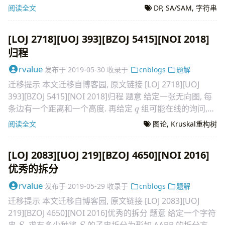
1\le
S_{i+1}
S
∀1
≤
<
有
是
的
i
k
S
S
阅读全文
DP
,
SA/SAM
,
字符串
+
1
i
i< k
[LOJ 2718][UOJ 393][BZOJ 5415][NOI 2018]
归程
rvalue
发布于
2019-05-30
收录于
cnblogs
题解
迁移提示 本文迁移自博客园, 原文链接 [LOJ 2718][UOJ
393][BZOJ 5415][NOI 2018]归程 题意 给定一张无向图, 每
q
条边有一个距离和一个高度. 再给定
组可能在线的询问,
q
每组询问给
阅读全文
图论
,
Kruskal重构树
[LOJ 2083][UOJ 219][BZOJ 4650][NOI 2016]
优秀的拆分
rvalue
发布于
2019-05-29
收录于
cnblogs
题解
迁移提示 本文迁移自博客园, 原文链接 [LOJ 2083][UOJ
219][BZOJ 4650][NOI 2016]优秀的拆分 题意 给定一个字符
S
S
串
, 求有多少种将
的子串拆分为形如 AABB 的拆分方案