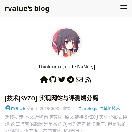
rvalue's blog
Τ
h
і
n
k
ο
n
c
е
,
с
ο
d
е
Ν
а
Ν
c
е
;
[技术]SYZOJ 实现网站与评测端分离
rvalue
发布于
2019-06-06
收录于
cnblogs
其他技术
迁移提示 本文迁移自博客园, 原文链接 SYZOJ 实现分布式评
测 这篇博客的起因是学校的OJ因为高考被切断了, 但是我的
公网OJ是个实现很不清真的UOJ而且上